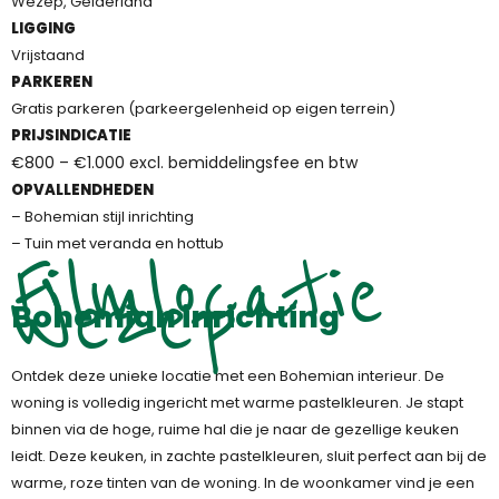
Wezep, Gelderland
LIGGING
Vrijstaand
PARKEREN
Gratis parkeren (parkeergelenheid op eigen terrein)
PRIJSINDICATIE
€800 – €1.000 excl. bemiddelingsfee en btw
OPVALLENDHEDEN
– Bohemian stijl inrichting
Filmlocatie
– Tuin met veranda en hottub
Wezep
Bohemian inrichting
Ontdek deze unieke locatie met een Bohemian interieur. De
woning is volledig ingericht met warme pastelkleuren. Je stapt
binnen via de hoge, ruime hal die je naar de gezellige keuken
leidt. Deze keuken, in zachte pastelkleuren, sluit perfect aan bij de
warme, roze tinten van de woning. In de woonkamer vind je een