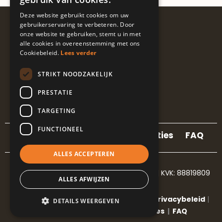
Deze website gebruikt cookies om uw
Volg ons
gebruikerservaring te verbeteren. Door
onze website te gebruiken, stemt u in met
@guapalocaties
alle cookies in overeenstemming met ons
Cookiebeleid.
Lees verder
STRIKT NOODZAKELIJK
I
L
E
n
i
n
PRESTATIE
s
n
v
t
k
e
TARGETING
a
e
l
g
d
o
FUNCTIONEEL
r
i
p
Contact
Locaties
Referenties
FAQ
a
n
e
m
-
ALLES ACCEPTEREN
i
n
hola@guapalocaties.nl
|
+31850786301
| KVK: 88819809
ALLES AFWIJZEN
©Copyright 2023-2026 Guapa locaties |
Privacybeleid
|
DETAILS WEERGEVEN
Algemene voorwaarden
|
Cookies
|
FAQ