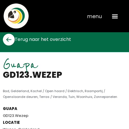
Skip
to
menu
content
Terug naar het overzicht
Guapa
GD123.WEZEP
Bad
,
Gelderland
,
Kachel / Open haard / Elektrisch
,
Raampartij /
Openslaande deuren
,
Terras / Veranda
,
Tuin
,
Woonhuis
,
Zonnepanelen
GUAPA
GD123.Wezep
LOCATIE