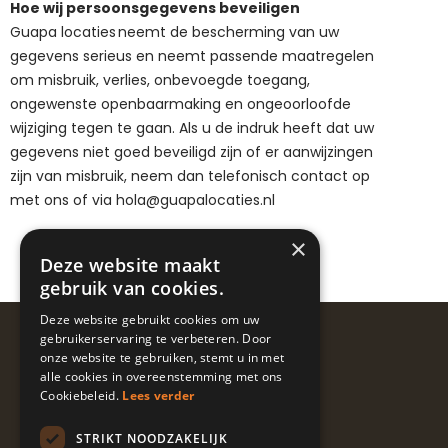
Hoe wij persoonsgegevens beveiligen
Guapa locaties
neemt de bescherming van uw
gegevens serieus en neemt passende maatregelen
om misbruik, verlies, onbevoegde toegang,
ongewenste openbaarmaking en ongeoorloofde
wijziging tegen te gaan. Als u de indruk heeft dat uw
gegevens niet goed beveiligd zijn of er aanwijzingen
zijn van misbruik, neem dan telefonisch contact op
met ons of via
hola@guapalocaties.nl
×
Deze website maakt
gebruik van cookies.
Deze website gebruikt cookies om uw
Volg ons
gebruikerservaring te verbeteren. Door
onze website te gebruiken, stemt u in met
@guapalocaties
alle cookies in overeenstemming met ons
Cookiebeleid.
Lees verder
STRIKT NOODZAKELIJK