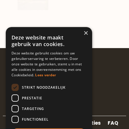
×
Deze website maakt
gebruik van cookies.
Deze website gebruikt cookies om uw
Volg ons
gebruikerservaring te verbeteren. Door
onze website te gebruiken, stemt u in met
@guapalocaties
alle cookies in overeenstemming met ons
Cookiebeleid.
Lees verder
STRIKT NOODZAKELIJK
I
L
E
n
i
n
PRESTATIE
s
n
v
t
k
e
TARGETING
a
e
l
g
d
o
FUNCTIONEEL
r
i
p
Contact
Locaties
Referenties
FAQ
a
n
e