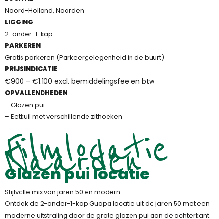
Noord-Holland, Naarden
LIGGING
2-onder-1-kap
PARKEREN
Gratis parkeren (Parkeergelegenheid in de buurt)
PRIJSINDICATIE
€900 – €1.100 excl. bemiddelingsfee en btw
OPVALLENDHEDEN
– Glazen pui
– Eetkuil met verschillende zithoeken
Filmlocatie
Naarden
Glazen pui locatie
Stijlvolle mix van jaren 50 en modern
Ontdek de 2-onder-1-kap Guapa locatie uit de jaren 50 met een
moderne uitstraling door de grote glazen pui aan de achterkant.