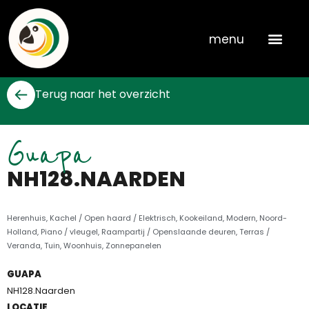
Skip
to
menu
content
Terug naar het overzicht
Guapa
NH128.NAARDEN
Herenhuis
,
Kachel / Open haard / Elektrisch
,
Kookeiland
,
Modern
,
Noord-
Holland
,
Piano / vleugel
,
Raampartij / Openslaande deuren
,
Terras /
Veranda
,
Tuin
,
Woonhuis
,
Zonnepanelen
GUAPA
NH128.Naarden
LOCATIE