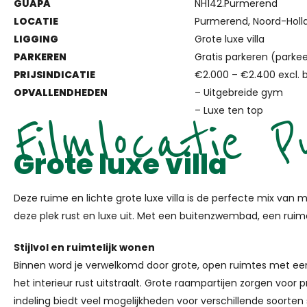
GUAPA
NH142.Purmerend
LOCATIE
Purmerend, Noord-Holl
LIGGING
Grote luxe villa
PARKEREN
Gratis parkeren (parke
PRIJSINDICATIE
€2.000 –
€2.400
excl. 
OPVALLENDHEDEN
– Uitgebreide gym
Filmlocatie 
– Luxe ten top
Grote luxe villa
Deze ruime en lichte grote luxe villa is de perfecte mix van 
deze plek rust en luxe uit. Met een buitenzwembad, een ruime 
Stijlvol en ruimtelijk wonen
Binnen word je verwelkomd door grote, open ruimtes met een m
het interieur rust uitstraalt. Grote raampartijen zorgen voor
indeling biedt veel mogelijkheden voor verschillende soorten 