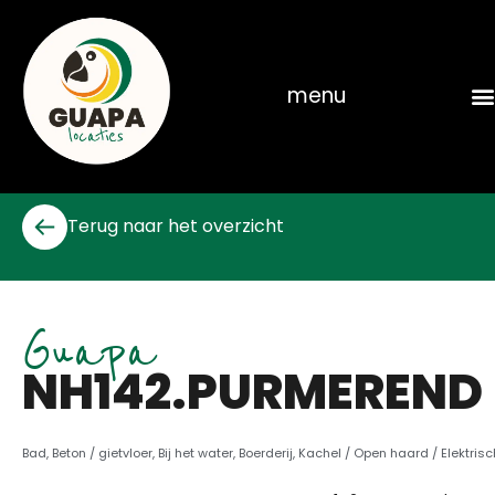
Skip
to
content
menu
Terug naar het overzicht
Guapa
NH142.PURMEREND
Bad
,
Beton / gietvloer
,
Bij het water
,
Boerderij
,
Kachel / Open haard / Elektrisc