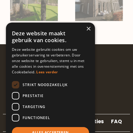
×
Deze website maakt
gebruik van cookies.
Deze website gebruikt cookies om uw
Volg ons
gebruikerservaring te verbeteren. Door
onze website te gebruiken, stemt u in met
@guapalocaties
alle cookies in overeenstemming met ons
Cookiebeleid.
Lees verder
STRIKT NOODZAKELIJK
I
L
E
n
i
n
PRESTATIE
s
n
v
t
k
e
TARGETING
a
e
l
g
d
o
FUNCTIONEEL
r
i
p
Contact
Locaties
Referenties
FAQ
a
n
e
m
-
ALLES ACCEPTEREN