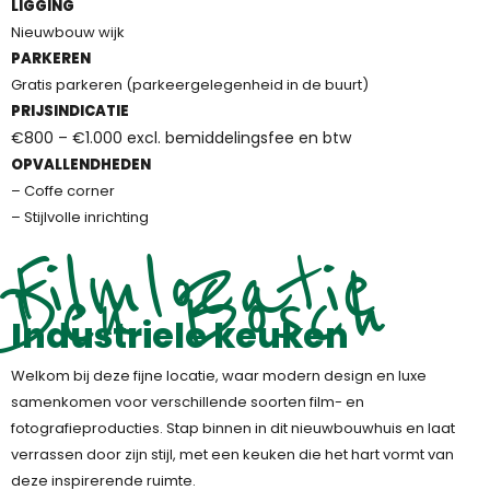
LIGGING
Nieuwbouw wijk
PARKEREN
Gratis parkeren (parkeergelegenheid in de buurt)
PRIJSINDICATIE
€800 – €1.000 excl. bemiddelingsfee en btw
OPVALLENDHEDEN
– Coffe corner
– Stijlvolle inrichting
Filmlocatie
Den Bosch
Industriele keuken
Welkom bij deze fijne locatie, waar modern design en luxe
samenkomen voor verschillende soorten film- en
fotografieproducties. Stap binnen in dit nieuwbouwhuis en laat
verrassen door zijn stijl, met een keuken die het hart vormt van
deze inspirerende ruimte.