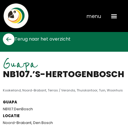
Skip
to
menu
content
Terug naar het overzicht
Guapa
NB107.’S-HERTOGENBOSCH
Kookeiland
,
Noord-Brabant
,
Terras / Veranda
,
Thuiskantoor
,
Tuin
,
Woonhuis
GUAPA
NB107.DenBosch
LOCATIE
Noord-Brabant, Den Bosch