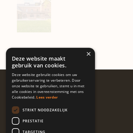
×
Deze website maakt
gebruik van cookies.
Deze website gebruikt cookies om uw
Volg ons
gebruikerservaring te verbeteren. Door
onze website te gebruiken, stemt u in met
@guapalocaties
alle cookies in overeenstemming met ons
Cookiebeleid.
Lees verder
STRIKT NOODZAKELIJK
I
L
E
n
i
n
PRESTATIE
s
n
v
t
k
e
TARGETING