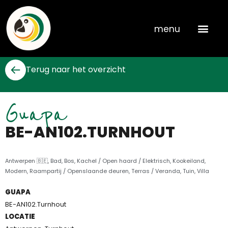
Skip
to
menu
content
Terug naar het overzicht
Guapa
BE-AN102.TURNHOUT
Antwerpen 🇧🇪
,
Bad
,
Bos
,
Kachel / Open haard / Elektrisch
,
Kookeiland
,
Modern
,
Raampartij / Openslaande deuren
,
Terras / Veranda
,
Tuin
,
Villa
GUAPA
BE-AN102.Turnhout
LOCATIE