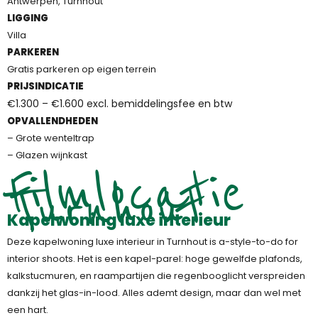
Antwerpen, Turnhout
LIGGING
Villa
PARKEREN
Gratis parkeren op eigen terrein
PRIJSINDICATIE
€1.300 – €1.600 excl. bemiddelingsfee en btw
OPVALLENDHEDEN
– Grote wenteltrap
– Glazen wijnkast
Filmlocatie
Turnhout
Kapelwoning luxe interieur
Deze kapelwoning luxe interieur in Turnhout is a-style-to-do for
interior shoots. Het is een kapel-parel: hoge gewelfde plafonds,
kalkstucmuren, en raampartijen die regenbooglicht verspreiden
dankzij het glas-in-lood. Alles ademt design, maar dan wel met
een hart.