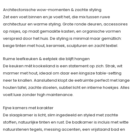
Architectonische wow-momenten & zachte styling
Zet een voet binnen en je voelt het, die mix tussen ruwe
architectuur en warme styling. Grote ronde deuren, accessoires
op nisjes, op maat gemaakte kasten, en organische vormen
verspreid door het huis. De styling is minimal maar gemütlich:
beige tinten met hout, keramiek, sculpturen en zacht textiel.
Ruime leefkeuken & eetplek die blijft hangen
De keuken mét kookeiland is een statement op zich. Strak, wit
marmer met hout, ideaal om daar een kingsize table-setting
neer te knallen. Aansluitend klopt de eetruimte perfect met lange
houten tafel, zachte stoelen, subtiel licht en intieme hoekjes. Alles
voelt luxe zonder high maintenance.
Fijne kamers met karakter
De slaapkamer is licht, slim ingedeeld en styled met zachte
stoffen, natuurlijke tinten en rust. De badkamer is incluis met witte
natuurstenen tegels, messing accenten, een vrijstaand bad en