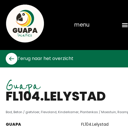
Skip
to
content
menu
Terug naar het overzicht
Guapa
FL104.LELYSTAD
Bad
,
Beton / gietvloer
,
Flevoland
,
Kinderkamer
,
Plantenkas / Moestuin
,
Raamp
GUAPA
FL104.Lelystad