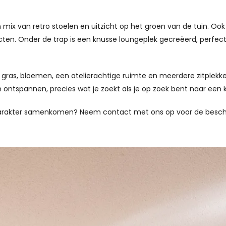
ix van retro stoelen en uitzicht op het groen van de tuin. Ook d
jecten. Onder de trap is een knusse loungeplek gecreëerd, perfe
 gras, bloemen, een atelierachtige ruimte en meerdere zitplekke
 en ontspannen, precies wat je zoekt als je op zoek bent naar een k
it en karakter samenkomen? Neem contact met ons op voor de bes