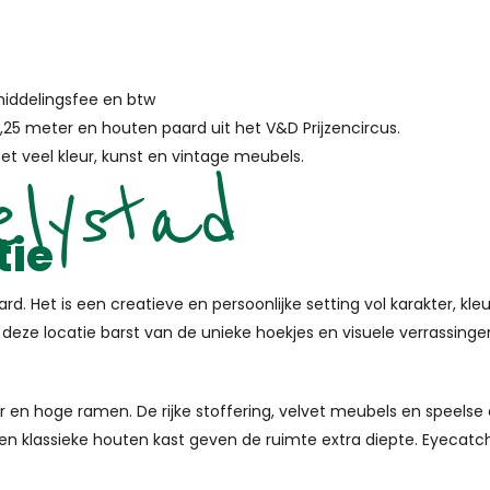
middelingsfee en btw
,25 meter en houten paard uit het V&D Prijzencircus.
met veel kleur, kunst en vintage meubels.
elystad
tie
ard. Het is een creatieve en persoonlijke setting vol karakter, kle
e locatie barst van de unieke hoekjes en visuele verrassingen. P
r en hoge ramen. De rijke stoffering, velvet meubels en speels
n klassieke houten kast geven de ruimte extra diepte. Eyecatch