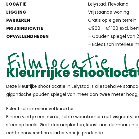
LOCATIE
Lelystad, Flevoland
LIGGING
Vrijstaande woning
PARKEREN
Gratis op eigen terrein
PRIJSINDICATIE
€900 – €1.100 excl. be
OPVALLENDHEDEN
– Gouden spiegel van 2
– Eclectisch interieur 
Filmlocatie L
Kleurrijke shootloca
Deze kleurrijke shootlocatie in Lelystad is allesbehalve standa
gigantische gouden spiegel van meer dan twee meter hoog, dez
Eclectisch interieur vol karakter
Binnen vind je een ruime, lichte woonkamer met visgraatvloe
sfeer op beeld. Grote kamerplanten, kunst aan de muur en ee
echte conversation starter voor je productie.