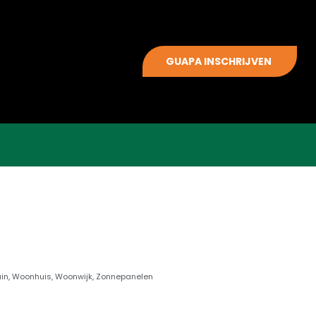
GUAPA INSCHRIJVEN
uin
,
Woonhuis
,
Woonwijk
,
Zonnepanelen