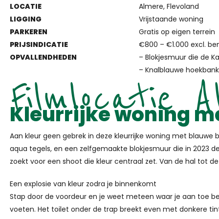
LOCATIE
Almere, Flevoland
LIGGING
Vrijstaande woning
PARKEREN
Gratis op eigen terrein
PRIJSINDICATIE
€800 – €1.000 excl. be
OPVALLENDHEDEN
– Blokjesmuur die de K
– Knalblauwe hoekbank 
Filmlocatie A
Kleurrijke woning m
Aan kleur geen gebrek in deze kleurrijke woning met blauwe 
aqua tegels, en een zelfgemaakte blokjesmuur die in 2023 de
zoekt voor een shoot die kleur centraal zet. Van de hal tot de
Een explosie van kleur zodra je binnenkomt
Stap door de voordeur en je weet meteen waar je aan toe bent
voeten. Het toilet onder de trap breekt even met donkere t