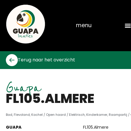
Skip
to
content
menu
Terug naar het overzicht
Guapa
FL105.ALMERE
Bad
,
Flevoland
,
Kachel / Open haard / Elektrisch
,
Kinderkamer
,
Raampartij /
GUAPA
FL105.Almere