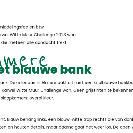
middelingsfee en btw
arwei Witte Muur Challenge 2023 won
die meteen alle aandacht trekt
lmere
et blauwe bank
bank. Deze locatie in Almere pakt uit met een knalblauwe hoekba
 Karwei Witte Muur Challenge won. Geen grijstinten te bekennen
 slaapkamers: overal kleur.
. Blauw behang links, een blauw-witte trap rechts die van donke
inten en houten details, maar daarna gaat het weer los. De ope