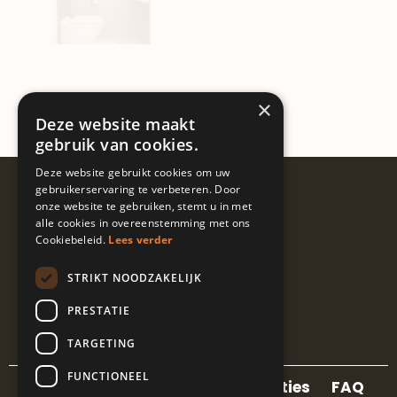
×
Deze website maakt
gebruik van cookies.
Deze website gebruikt cookies om uw
Volg ons
gebruikerservaring te verbeteren. Door
onze website te gebruiken, stemt u in met
@guapalocaties
alle cookies in overeenstemming met ons
Cookiebeleid.
Lees verder
STRIKT NOODZAKELIJK
I
L
E
n
i
n
PRESTATIE
s
n
v
t
k
e
TARGETING
a
e
l
g
d
o
FUNCTIONEEL
r
i
p
Contact
Locaties
Referenties
FAQ
a
n
e