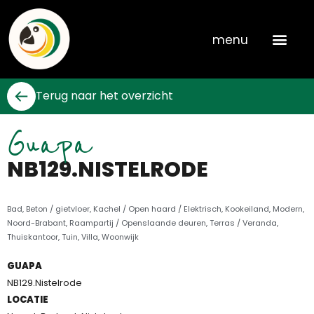
Skip
to
menu
content
Terug naar het overzicht
Guapa
NB129.NISTELRODE
Bad
,
Beton / gietvloer
,
Kachel / Open haard / Elektrisch
,
Kookeiland
,
Modern
,
Noord-Brabant
,
Raampartij / Openslaande deuren
,
Terras / Veranda
,
Thuiskantoor
,
Tuin
,
Villa
,
Woonwijk
GUAPA
NB129.Nistelrode
LOCATIE