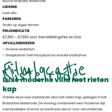
Noord-Brabant, Nistelrode
LIGGING
Luxe villa
PARKEREN
Gratis op eigen terrein
PRIJSINDICATIE
€1.250 – €1.550 excl. bemiddelingsfee en btw
OPVALLENDHEDEN
– Groene wintertuin
– Slaapkamer met inloopkast en ensuite badkamer
Filmlocatie
Nistelrode
Luxe moderne villa met rieten
kap
Ontdek deze luxe vrijstaande villa met rieten kap, gelegen in het
Brabantse Nistelrode. De woning combineert een moderne stijl
met landelijke charme en biedt een decor voor verschillende