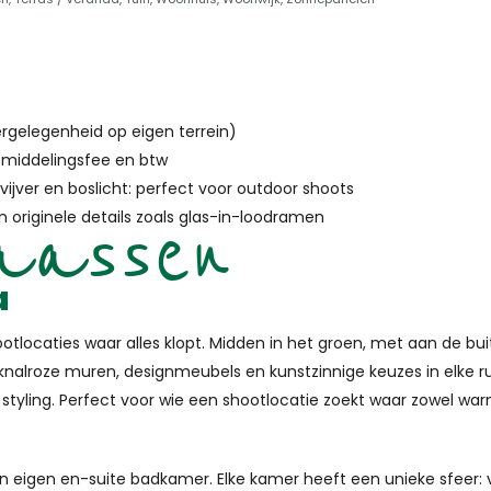
ergelegenheid op eigen terrein)
bemiddelingsfee en btw
ijver en boslicht: perfect voor outdoor shoots
Vaassen
n originele details zoals glas-in-loodramen
a
ootlocaties waar alles klopt. Midden in het groen, met aan de bu
knalroze muren, designmeubels en kunstzinnige keuzes in elke rui
yling. Perfect voor wie een shootlocatie zoekt waar zowel warm
en eigen en-suite badkamer. Elke kamer heeft een unieke sfeer: v
. In de living combineren houten balken en kleurrijke ramen mo