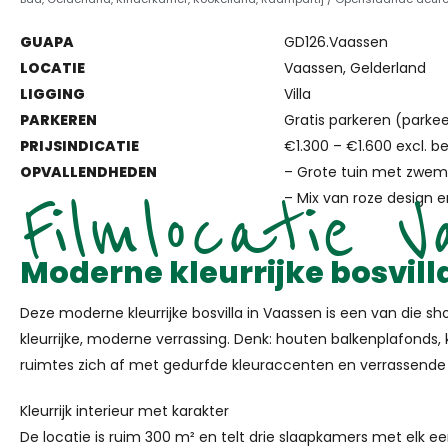
GUAPA
GD126.Vaassen
LOCATIE
Vaassen, Gelderland
LIGGING
Villa
PARKEREN
Gratis parkeren (parke
PRIJSINDICATIE
€1.300 – €1.600 excl. 
OPVALLENDHEDEN
– Grote tuin met zwemv
Filmlocatie 
– Mix van roze design e
Moderne kleurrijke bosvill
Deze moderne kleurrijke bosvilla in Vaassen is een van die sh
kleurrijke, moderne verrassing. Denk: houten balkenplafonds, 
ruimtes zich af met gedurfde kleuraccenten en verrassende st
Kleurrijk interieur met karakter
De locatie is ruim 300 m² en telt drie slaapkamers met elk e
creatieve stylingdetails die je shoot meteen richting geven