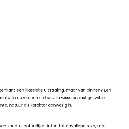
itenkant een klassieke uitstraling, maar van binnen? Een
mte. In deze enorme bosvilla wisselen rustige, witte
te, natuur als karakter aanwezig is.
an zachte, natuurlijke tinten tot opvallend roze, met
eiteloos met moderne meubels en knusse hoeken. Elke