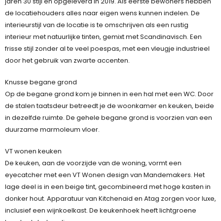
jaren 30 stijl en opgeleverd in 2019. Als eerste bewoners hebben
de locatiehouders alles naar eigen wens kunnen indelen. De
interieurstijl van de locatie is te omschrijven als een rustig
interieur met natuurlijke tinten, gemixt met Scandinavisch. Een
frisse stijl zonder al te veel poespas, met een vleugje industrieel
door het gebruik van zwarte accenten.
Knusse begane grond
Op de begane grond kom je binnen in een hal met een WC. Door
de stalen taatsdeur betreedt je de woonkamer en keuken, beide
in dezelfde ruimte. De gehele begane grond is voorzien van een
duurzame marmoleum vloer.
VT wonen keuken
De keuken, aan de voorzijde van de woning, vormt een
eyecatcher met een VT Wonen design van Mandemakers. Het
lage deel is in een beige tint, gecombineerd met hoge kasten in
donker hout. Apparatuur van Kitchenaid en Atag zorgen voor luxe,
inclusief een wijnkoelkast. De keukenhoek heeft lichtgroene