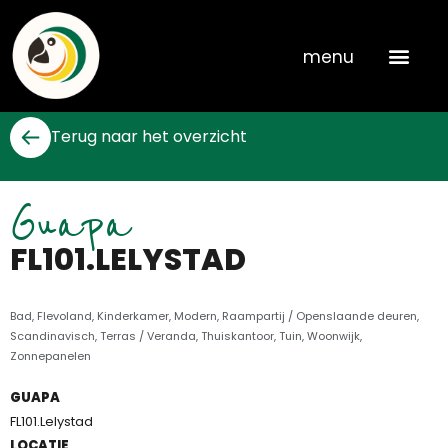
Skip
to
menu
content
Terug naar het overzicht
Guapa
FL101.LELYSTAD
Bad
,
Flevoland
,
Kinderkamer
,
Modern
,
Raampartij / Openslaande deuren
,
Scandinavisch
,
Terras / Veranda
,
Thuiskantoor
,
Tuin
,
Woonwijk
,
Zonnepanelen
GUAPA
FL101.Lelystad
LOCATIE