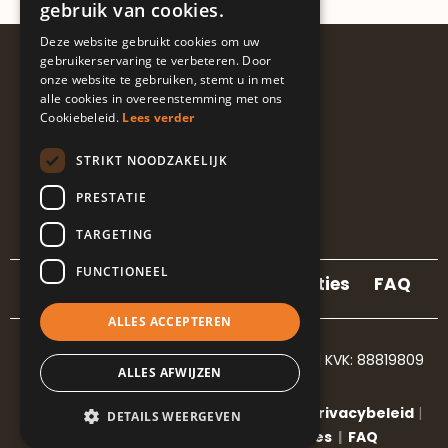
gebruik van cookies.
Deze website gebruikt cookies om uw
Volg ons
gebruikerservaring te verbeteren. Door
onze website te gebruiken, stemt u in met
@guapalocaties
alle cookies in overeenstemming met ons
Cookiebeleid.
Lees verder
STRIKT NOODZAKELIJK
I
L
E
n
i
n
PRESTATIE
s
n
v
t
k
e
TARGETING
a
e
l
g
d
o
FUNCTIONEEL
r
i
p
Contact
Locaties
Referenties
FAQ
a
n
e
m
-
ALLES ACCEPTEREN
i
n
hola@guapalocaties.nl
|
+31850786301
| KVK: 88819809
ALLES AFWIJZEN
©Copyright 2023-2026 Guapa locaties |
Privacybeleid
|
DETAILS WEERGEVEN
Algemene voorwaarden
|
Cookies
|
FAQ