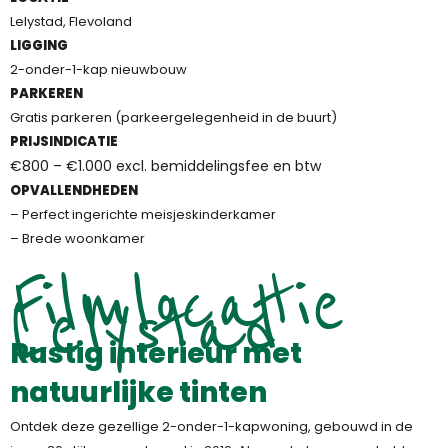
Lelystad, Flevoland
LIGGING
2-onder-1-kap nieuwbouw
PARKEREN
Gratis parkeren (parkeergelegenheid in de buurt)
PRIJSINDICATIE
€800 – €1.000 excl. bemiddelingsfee en btw
OPVALLENDHEDEN
– Perfect ingerichte meisjeskinderkamer
– Brede woonkamer
Filmlocatie
Lelystad
Rustig interieur met
natuurlijke tinten
Ontdek deze gezellige 2-onder-1-kapwoning, gebouwd in de