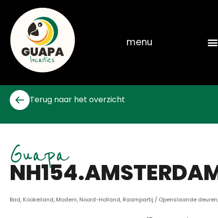
Skip
to
content
menu
Terug naar het overzicht
Guapa
NH154.AMSTERDA
Bad
,
Kookeiland
,
Modern
,
Noord-Holland
,
Raampartij / Openslaande deuren