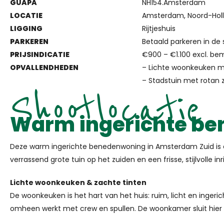
GUAPA
NH154.Amsterdam
LOCATIE
Amsterdam, Noord-Hol
LIGGING
Rijtjeshuis
PARKEREN
Betaald parkeren in de 
PRIJSINDICATIE
€900 – €1.100 excl. be
OPVALLENDHEDEN
– Lichte woonkeuken m
– Stadstuin met rotan 
Shootlocatie
Warm ingerichte b
Deze warm ingerichte benedenwoning in Amsterdam Zuid is echt 
verrassend grote tuin op het zuiden en een frisse, stijlvolle in
Lichte woonkeuken & zachte tinten
De woonkeuken is het hart van het huis: ruim, licht en inger
omheen werkt met crew en spullen. De woonkamer sluit hier d