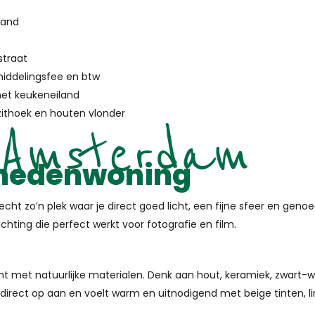
land
straat
middelingsfee en btw
et keukeneiland
zithoek en houten vlonder
 Amsterdam
enedenwoning
zo’n plek waar je direct goed licht, een fijne sfeer en genoeg h
richting die perfect werkt voor fotografie en film.
icht met natuurlijke materialen. Denk aan hout, keramiek, zwart-
irect op aan en voelt warm en uitnodigend met beige tinten, lin