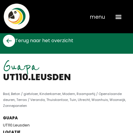
Skip
to
menu
content
Terug naar het overzicht
Guapa
UT110.LEUSDEN
Bad
,
Beton / gietvloer
,
Kinderkamer
,
Modern
,
Raampartij / Openslaande
deuren
,
Terras / Veranda
,
Thuiskantoor
,
Tuin
,
Utrecht
,
Woonhuis
,
Woonwijk
,
Zonnepanelen
GUAPA
UT110.Leusden
LOCATIE