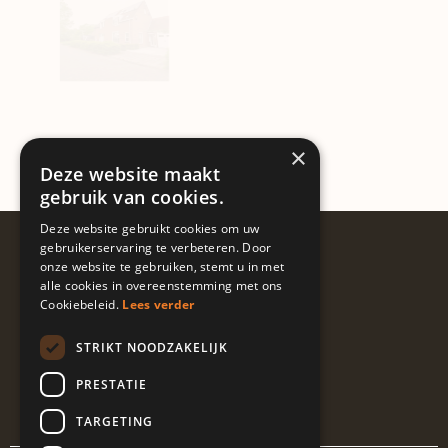
×
Deze website maakt
gebruik van cookies.
Deze website gebruikt cookies om uw
Volg ons
gebruikerservaring te verbeteren. Door
onze website te gebruiken, stemt u in met
@guapalocaties
alle cookies in overeenstemming met ons
Cookiebeleid.
Lees verder
STRIKT NOODZAKELIJK
I
L
E
n
i
n
PRESTATIE
s
n
v
t
k
e
TARGETING
a
e
l
g
d
o