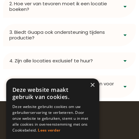
2. Hoe ver van tevoren moet ik een locatie
boeken?
3. Biedt Guapa ook ondersteuning tijdens
productie?
4. Zijn alle locaties exclusief te huur?
×
5. Wat kost het om een locatie te huren voor
een campagne?
Deze website maakt
gebruik van cookies.
Deze website gebruikt cookies om uw
Volg ons
gebruikerservaring te verbeteren. Door
onze website te gebruiken, stemt u in met
@guapalocaties
alle cookies in overeenstemming met ons
Cookiebeleid.
Lees verder