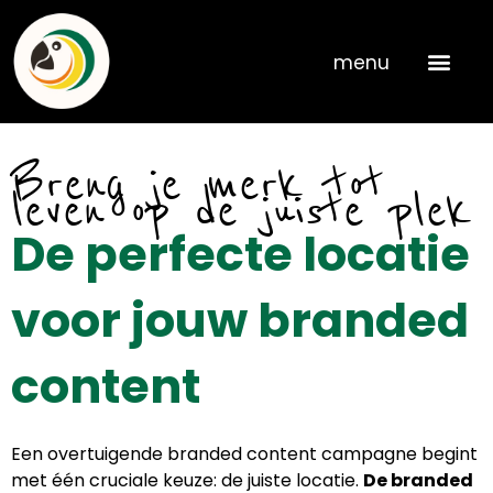
Skip
to
menu
content
Breng je merk tot
leven op de juiste plek
De perfecte locatie
voor jouw branded
content
Een overtuigende branded content campagne begint
met één cruciale keuze: de juiste locatie.
De branded