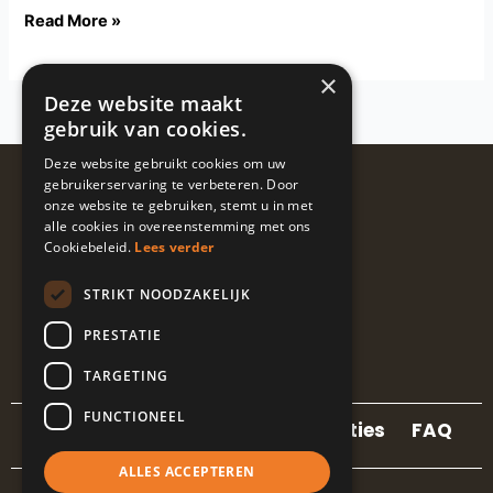
Read More »
×
Deze website maakt
gebruik van cookies.
Deze website gebruikt cookies om uw
Volg ons
gebruikerservaring te verbeteren. Door
onze website te gebruiken, stemt u in met
@guapalocaties
alle cookies in overeenstemming met ons
Cookiebeleid.
Lees verder
STRIKT NOODZAKELIJK
I
L
E
n
i
n
PRESTATIE
s
n
v
t
k
e
TARGETING
a
e
l
g
d
o
FUNCTIONEEL
r
i
p
Contact
Locaties
Referenties
FAQ
a
n
e
m
-
ALLES ACCEPTEREN
i