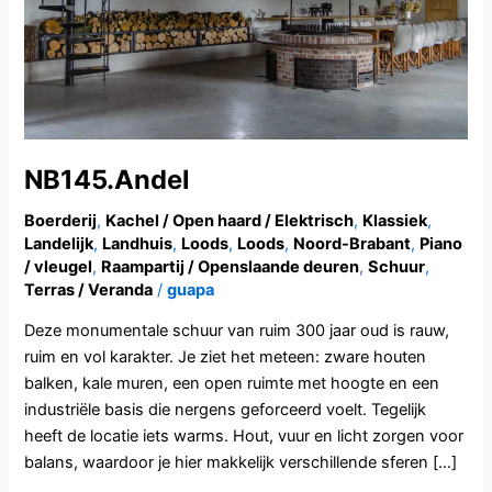
NB145.Andel
Boerderij
,
Kachel / Open haard / Elektrisch
,
Klassiek
,
Landelijk
,
Landhuis
,
Loods
,
Loods
,
Noord-Brabant
,
Piano
/ vleugel
,
Raampartij / Openslaande deuren
,
Schuur
,
Terras / Veranda
/
guapa
Deze monumentale schuur van ruim 300 jaar oud is rauw,
ruim en vol karakter. Je ziet het meteen: zware houten
balken, kale muren, een open ruimte met hoogte en een
industriële basis die nergens geforceerd voelt. Tegelijk
heeft de locatie iets warms. Hout, vuur en licht zorgen voor
balans, waardoor je hier makkelijk verschillende sferen […]