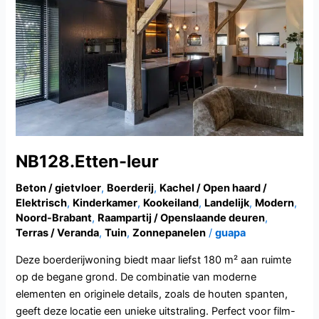
NB128.Etten-leur
Beton / gietvloer
,
Boerderij
,
Kachel / Open haard /
Elektrisch
,
Kinderkamer
,
Kookeiland
,
Landelijk
,
Modern
,
Noord-Brabant
,
Raampartij / Openslaande deuren
,
Terras / Veranda
,
Tuin
,
Zonnepanelen
/
guapa
Deze boerderijwoning biedt maar liefst 180 m² aan ruimte
op de begane grond. De combinatie van moderne
elementen en originele details, zoals de houten spanten,
geeft deze locatie een unieke uitstraling. Perfect voor film-