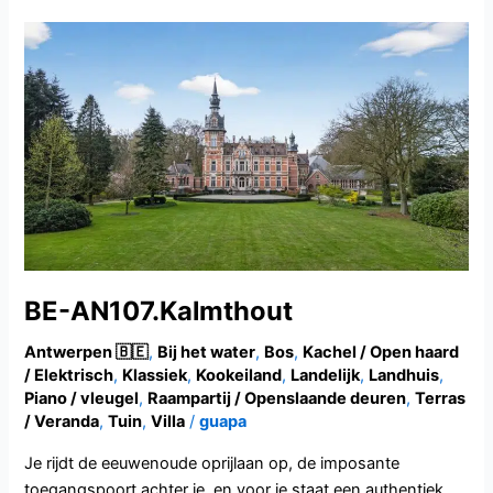
BE-
AN107.Kalmthout
BE-AN107.Kalmthout
Antwerpen 🇧🇪
,
Bij het water
,
Bos
,
Kachel / Open haard
/ Elektrisch
,
Klassiek
,
Kookeiland
,
Landelijk
,
Landhuis
,
Piano / vleugel
,
Raampartij / Openslaande deuren
,
Terras
/ Veranda
,
Tuin
,
Villa
/
guapa
Je rijdt de eeuwenoude oprijlaan op, de imposante
toegangspoort achter je, en voor je staat een authentiek