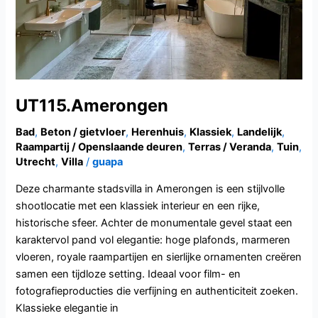
UT115.Amerongen
Bad
,
Beton / gietvloer
,
Herenhuis
,
Klassiek
,
Landelijk
,
Raampartij / Openslaande deuren
,
Terras / Veranda
,
Tuin
,
Utrecht
,
Villa
/
guapa
Deze charmante stadsvilla in Amerongen is een stijlvolle
shootlocatie met een klassiek interieur en een rijke,
historische sfeer. Achter de monumentale gevel staat een
karaktervol pand vol elegantie: hoge plafonds, marmeren
vloeren, royale raampartijen en sierlijke ornamenten creëren
samen een tijdloze setting. Ideaal voor film- en
fotografieproducties die verfijning en authenticiteit zoeken.
Klassieke elegantie in