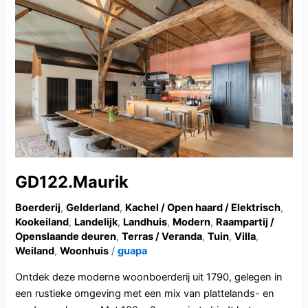
GD122.Maurik
GD122.Maurik
Boerderij
,
Gelderland
,
Kachel / Open haard / Elektrisch
,
Kookeiland
,
Landelijk
,
Landhuis
,
Modern
,
Raampartij /
Openslaande deuren
,
Terras / Veranda
,
Tuin
,
Villa
,
Weiland
,
Woonhuis
/
guapa
Ontdek deze moderne woonboerderij uit 1790, gelegen in
een rustieke omgeving met een mix van plattelands- en