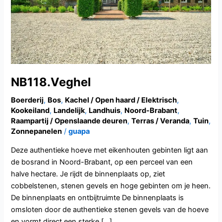
NB118.Veghel
Boerderij
,
Bos
,
Kachel / Open haard / Elektrisch
,
Kookeiland
,
Landelijk
,
Landhuis
,
Noord-Brabant
,
Raampartij / Openslaande deuren
,
Terras / Veranda
,
Tuin
,
Zonnepanelen
/
guapa
Deze authentieke hoeve met eikenhouten gebinten ligt aan
de bosrand in Noord-Brabant, op een perceel van een
halve hectare. Je rijdt de binnenplaats op, ziet
cobbelstenen, stenen gevels en hoge gebinten om je heen.
De binnenplaats en ontbijtruimte De binnenplaats is
omsloten door de authentieke stenen gevels van de hoeve
en vormt direct een sterke […]