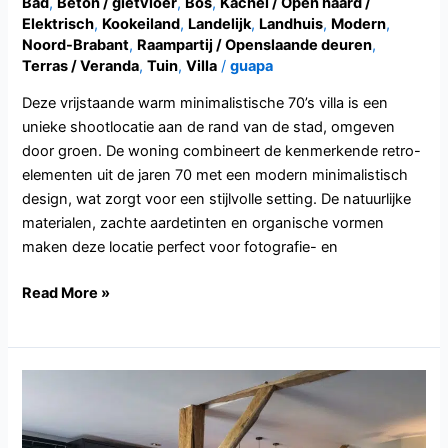
Bad
,
Beton / gietvloer
,
Bos
,
Kachel / Open haard /
Elektrisch
,
Kookeiland
,
Landelijk
,
Landhuis
,
Modern
,
Noord-Brabant
,
Raampartij / Openslaande deuren
,
Terras / Veranda
,
Tuin
,
Villa
/
guapa
Deze vrijstaande warm minimalistische 70’s villa is een
unieke shootlocatie aan de rand van de stad, omgeven
door groen. De woning combineert de kenmerkende retro-
elementen uit de jaren 70 met een modern minimalistisch
design, wat zorgt voor een stijlvolle setting. De natuurlijke
materialen, zachte aardetinten en organische vormen
maken deze locatie perfect voor fotografie- en
Read More »
NB128.Etten-
leur