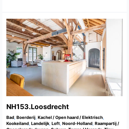
NH153.Loosdrecht
NH153.Loosdrecht
Bad
,
Boerderij
,
Kachel / Open haard / Elektrisch
,
Kookeiland
,
Landelijk
,
Loft
,
Noord-Holland
,
Raampartij /