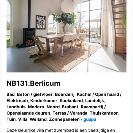
NB131.Berlicum
Bad
,
Beton / gietvloer
,
Boerderij
,
Kachel / Open haard /
Elektrisch
,
Kinderkamer
,
Kookeiland
,
Landelijk
,
Landhuis
,
Modern
,
Noord-Brabant
,
Raampartij /
Openslaande deuren
,
Terras / Veranda
,
Thuiskantoor
,
Tuin
,
Villa
,
Weiland
,
Zonnepanelen
/
guapa
Deze kleurrijke villa met zwembad is een veelzijdige en