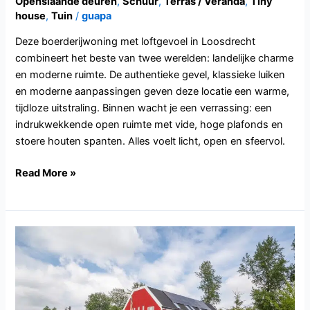
Openslaande deuren
,
Schuur
,
Terras / Veranda
,
Tiny
house
,
Tuin
/
guapa
Deze boerderijwoning met loftgevoel in Loosdrecht
combineert het beste van twee werelden: landelijke charme
en moderne ruimte. De authentieke gevel, klassieke luiken
en moderne aanpassingen geven deze locatie een warme,
tijdloze uitstraling. Binnen wacht je een verrassing: een
indrukwekkende open ruimte met vide, hoge plafonds en
stoere houten spanten. Alles voelt licht, open en sfeervol.
Read More »
FL103.Almere