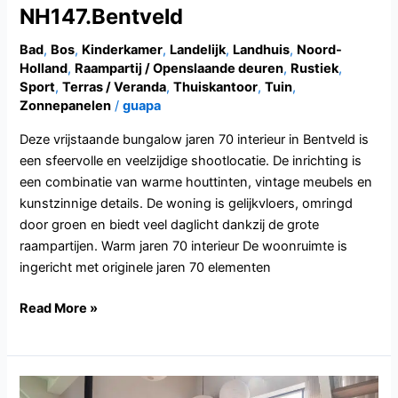
NH147.Bentveld
Bad
,
Bos
,
Kinderkamer
,
Landelijk
,
Landhuis
,
Noord-
Holland
,
Raampartij / Openslaande deuren
,
Rustiek
,
Sport
,
Terras / Veranda
,
Thuiskantoor
,
Tuin
,
Zonnepanelen
/
guapa
Deze vrijstaande bungalow jaren 70 interieur in Bentveld is
een sfeervolle en veelzijdige shootlocatie. De inrichting is
een combinatie van warme houttinten, vintage meubels en
kunstzinnige details. De woning is gelijkvloers, omringd
door groen en biedt veel daglicht dankzij de grote
raampartijen. Warm jaren 70 interieur De woonruimte is
ingericht met originele jaren 70 elementen
Read More »
NB131.Berlicum