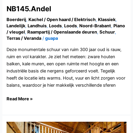
NB145.Andel
Boerderij
,
Kachel / Open haard / Elektrisch
,
Klassiek
,
Landelijk
,
Landhuis
,
Loods
,
Loods
,
Noord-Brabant
,
Piano
/ vleugel
,
Raampartij / Openslaande deuren
,
Schuur
,
Terras / Veranda
/
guapa
Deze monumentale schuur van ruim 300 jaar oud is rauw,
ruim en vol karakter. Je ziet het meteen: zware houten
balken, kale muren, een open ruimte met hoogte en een
industriële basis die nergens geforceerd voelt. Tegelijk
heeft de locatie iets warms. Hout, vuur en licht zorgen voor
balans, waardoor je hier makkelijk verschillende sferen
Read More »
NH159.Laren