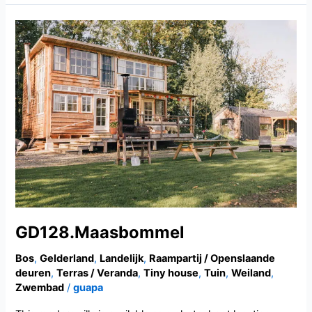
GD128.Maasbommel
GD128.Maasbommel
Bos
,
Gelderland
,
Landelijk
,
Raampartij / Openslaande
deuren
,
Terras / Veranda
,
Tiny house
,
Tuin
,
Weiland
,
Zwembad
/
guapa