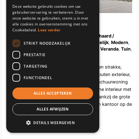
Deze website gebruikt cookies om uw
gebruikerservaring te verbeteren. Door
onze website te gebruiken, stemt u in met
GD119.Harderwijk
alle cookies in overeenstemming met ons
Cookiebeleid.
Lees verder
Bad
,
Boerderij
,
Gelderland
,
Kachel / Open haard /
Elektrisch
,
Kinderkamer
,
Kookeiland
,
Landelijk
,
Modern
,
STRIKT NOODZAKELIJK
Raampartij / Openslaande deuren
,
Terras / Veranda
,
Tuin
,
PRESTATIE
Zonnepanelen
/
guapa
TARGETING
Ontdek deze moderne schuurwoning met een strakke,
maar toch huiselijke sfeer. Met zijn zwarte houten exterieur,
FUNCTIONEEL
rietendak en ruime groene tuin straalt deze schuurwoning
luxe uit. Ruimtelijk design Ontdek het moderne interieur met
ALLES ACCEPTEREN
een frisse uitstraling en veel natuurlijk licht dankzij de grote
ramen. Met ruimtes zoals een speelkamer en kantoor op de
ALLES AFWIJZEN
begane grond
DETAILS WEERGEVEN
Read More »