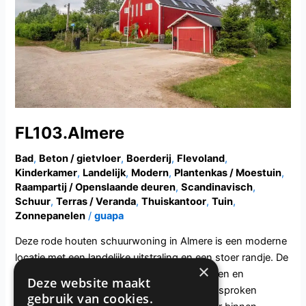
FL103.Almere
Bad
,
Beton / gietvloer
,
Boerderij
,
Flevoland
,
Kinderkamer
,
Landelijk
,
Modern
,
Plantenkas / Moestuin
,
Raampartij / Openslaande deuren
,
Scandinavisch
,
Schuur
,
Terras / Veranda
,
Thuiskantoor
,
Tuin
,
Zonnepanelen
/
guapa
Deze rode houten schuurwoning in Almere is een moderne
locatie met een landelijke uitstraling en een stoer randje. De
×
rode houten gevel, zwarte stalen schuifdeuren en
Deze website maakt
industriële details geven de locatie een uitgesproken
gebruik van cookies.