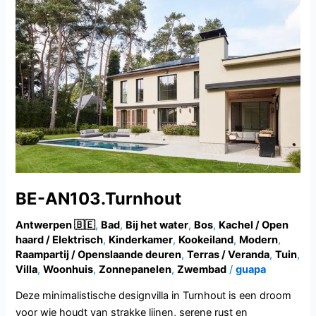
BE-
AN103.Turnhout
BE-AN103.Turnhout
Antwerpen 🇧🇪
,
Bad
,
Bij het water
,
Bos
,
Kachel / Open
haard / Elektrisch
,
Kinderkamer
,
Kookeiland
,
Modern
,
Raampartij / Openslaande deuren
,
Terras / Veranda
,
Tuin
,
Villa
,
Woonhuis
,
Zonnepanelen
,
Zwembad
/
guapa
Deze minimalistische designvilla in Turnhout is een droom
voor wie houdt van strakke lijnen, serene rust en