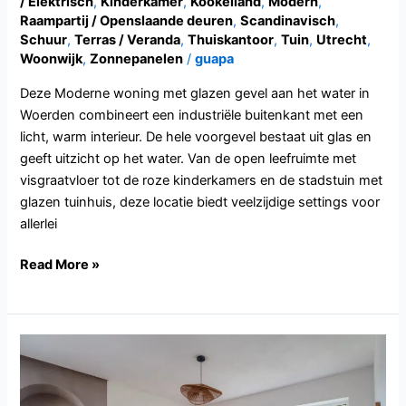
/ Elektrisch
,
Kinderkamer
,
Kookeiland
,
Modern
,
Raampartij / Openslaande deuren
,
Scandinavisch
,
Schuur
,
Terras / Veranda
,
Thuiskantoor
,
Tuin
,
Utrecht
,
Woonwijk
,
Zonnepanelen
/
guapa
Deze Moderne woning met glazen gevel aan het water in
Woerden combineert een industriële buitenkant met een
licht, warm interieur. De hele voorgevel bestaat uit glas en
geeft uitzicht op het water. Van de open leefruimte met
visgraatvloer tot de roze kinderkamers en de stadstuin met
glazen tuinhuis, deze locatie biedt veelzijdige settings voor
allerlei
Read More »
GD125.Wezep