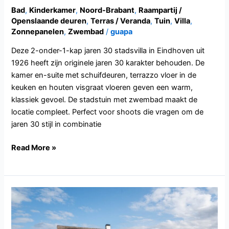
Bad
,
Kinderkamer
,
Noord-Brabant
,
Raampartij /
Openslaande deuren
,
Terras / Veranda
,
Tuin
,
Villa
,
Zonnepanelen
,
Zwembad
/
guapa
Deze 2-onder-1-kap jaren 30 stadsvilla in Eindhoven uit
1926 heeft zijn originele jaren 30 karakter behouden. De
kamer en-suite met schuifdeuren, terrazzo vloer in de
keuken en houten visgraat vloeren geven een warm,
klassiek gevoel. De stadstuin met zwembad maakt de
locatie compleet. Perfect voor shoots die vragen om de
jaren 30 stijl in combinatie
Read More »
NB139.Gilze