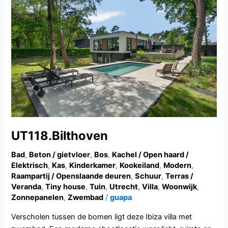
UT118.Bilthoven
Bad
,
Beton / gietvloer
,
Bos
,
Kachel / Open haard /
Elektrisch
,
Kas
,
Kinderkamer
,
Kookeiland
,
Modern
,
Raampartij / Openslaande deuren
,
Schuur
,
Terras /
Veranda
,
Tiny house
,
Tuin
,
Utrecht
,
Villa
,
Woonwijk
,
Zonnepanelen
,
Zwembad
/
guapa
Verscholen tussen de bomen ligt deze Ibiza villa met