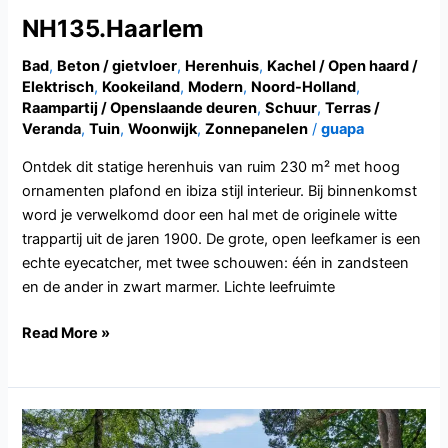
NH135.Haarlem
Bad
,
Beton / gietvloer
,
Herenhuis
,
Kachel / Open haard /
Elektrisch
,
Kookeiland
,
Modern
,
Noord-Holland
,
Raampartij / Openslaande deuren
,
Schuur
,
Terras /
Veranda
,
Tuin
,
Woonwijk
,
Zonnepanelen
/
guapa
Ontdek dit statige herenhuis van ruim 230 m² met hoog
ornamenten plafond en ibiza stijl interieur. Bij binnenkomst
word je verwelkomd door een hal met de originele witte
trappartij uit de jaren 1900. De grote, open leefkamer is een
echte eyecatcher, met twee schouwen: één in zandsteen
en de ander in zwart marmer. Lichte leefruimte
Read More »
UT118.Bilthoven