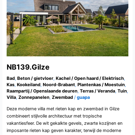
NB139.Gilze
Bad
,
Beton / gietvloer
,
Kachel / Open haard / Elektrisch
,
Kas
,
Kookeiland
,
Noord-Brabant
,
Plantenkas / Moestuin
,
Raampartij / Openslaande deuren
,
Terras / Veranda
,
Tuin
,
Villa
,
Zonnepanelen
,
Zwembad
/
guapa
Deze moderne villa met rieten kap en zwembad in Gilze
combineert stijlvolle architectuur met tropische
vakantiesfeer. De wit gekalkte gevels, zwarte kozijnen en
imposante rieten kap geven karakter, terwijl de moderne