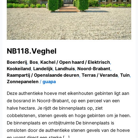
NB118.Veghel
Boerderij
,
Bos
,
Kachel / Open haard / Elektrisch
,
Kookeiland
,
Landelijk
,
Landhuis
,
Noord-Brabant
,
Raampartij / Openslaande deuren
,
Terras / Veranda
,
Tuin
,
Zonnepanelen
/
guapa
Deze authentieke hoeve met eikenhouten gebinten ligt aan
de bosrand in Noord-Brabant, op een perceel van een
halve hectare. Je rijdt de binnenplaats op, ziet
cobbelstenen, stenen gevels en hoge gebinten om je heen.
De binnenplaats en ontbijtruimte De binnenplaats is
omsloten door de authentieke stenen gevels van de hoeve
en vormt direct een sterke […]