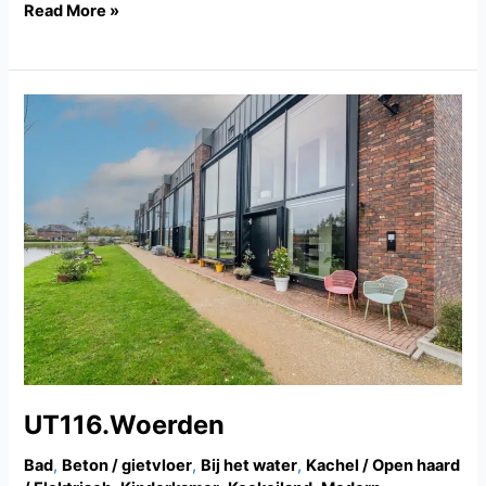
Read More »
UT116.Woerden
UT116.Woerden
Bad
,
Beton / gietvloer
,
Bij het water
,
Kachel / Open haard