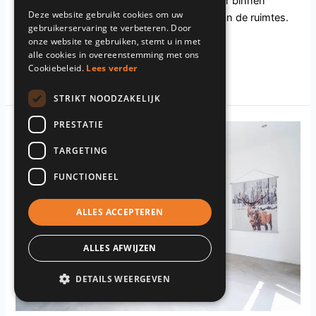
karakter. Binnen valt het daglicht rijkelijk naar binnen
Deze website gebruikt cookies om uw
dankzij de hoge ramen en de open opzet van de ruimtes.
gebruikerservaring te verbeteren. Door
De woonruimte is
onze website te gebruiken, stemt u in met
alle cookies in overeenstemming met ons
Read More »
Cookiebeleid.
Lees verder
STRIKT NOODZAKELIJK
PRESTATIE
NB138.Uden
TARGETING
FUNCTIONEEL
ALLES ACCEPTEREN
ALLES AFWIJZEN
DETAILS WEERGEVEN