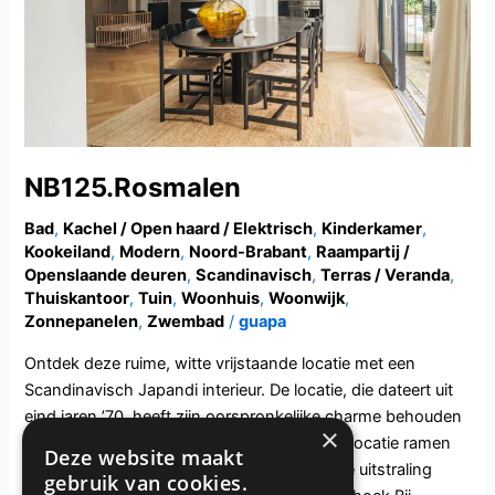
NB125.Rosmalen
Bad
,
Kachel / Open haard / Elektrisch
,
Kinderkamer
,
Kookeiland
,
Modern
,
Noord-Brabant
,
Raampartij /
Openslaande deuren
,
Scandinavisch
,
Terras / Veranda
,
Thuiskantoor
,
Tuin
,
Woonhuis
,
Woonwijk
,
Zonnepanelen
,
Zwembad
/
guapa
Ontdek deze ruime, witte vrijstaande locatie met een
Scandinavisch Japandi interieur. De locatie, die dateert uit
eind jaren ’70, heeft zijn oorspronkelijke charme behouden
×
met kleine dakkapellen. Daarnaast heeft de locatie ramen
Deze website maakt
met spijlen en daklijsten die een ouderwetse uitstraling
gebruik van cookies.