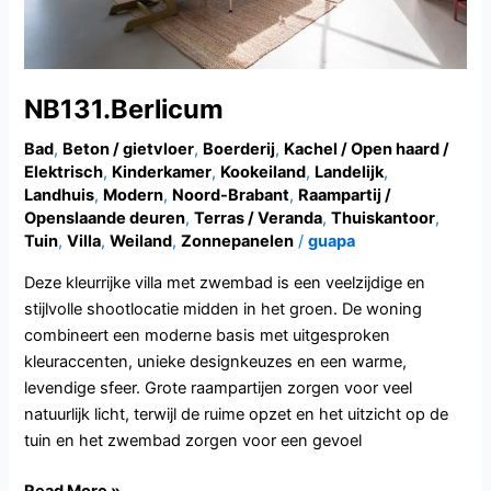
NB131.Berlicum
Bad
,
Beton / gietvloer
,
Boerderij
,
Kachel / Open haard /
Elektrisch
,
Kinderkamer
,
Kookeiland
,
Landelijk
,
Landhuis
,
Modern
,
Noord-Brabant
,
Raampartij /
Openslaande deuren
,
Terras / Veranda
,
Thuiskantoor
,
Tuin
,
Villa
,
Weiland
,
Zonnepanelen
/
guapa
Deze kleurrijke villa met zwembad is een veelzijdige en
stijlvolle shootlocatie midden in het groen. De woning
combineert een moderne basis met uitgesproken
kleuraccenten, unieke designkeuzes en een warme,
levendige sfeer. Grote raampartijen zorgen voor veel
natuurlijk licht, terwijl de ruime opzet en het uitzicht op de
tuin en het zwembad zorgen voor een gevoel
Read More »