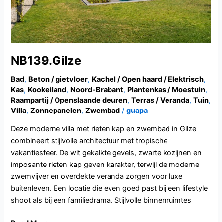
NB139.Gilze
Bad
,
Beton / gietvloer
,
Kachel / Open haard / Elektrisch
,
Kas
,
Kookeiland
,
Noord-Brabant
,
Plantenkas / Moestuin
,
Raampartij / Openslaande deuren
,
Terras / Veranda
,
Tuin
,
Villa
,
Zonnepanelen
,
Zwembad
/
guapa
Deze moderne villa met rieten kap en zwembad in Gilze
combineert stijlvolle architectuur met tropische
vakantiesfeer. De wit gekalkte gevels, zwarte kozijnen en
imposante rieten kap geven karakter, terwijl de moderne
zwemvijver en overdekte veranda zorgen voor luxe
buitenleven. Een locatie die even goed past bij een lifestyle
shoot als bij een familiedrama. Stijlvolle binnenruimtes