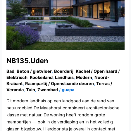
NB135.Uden
Bad
,
Beton / gietvloer
,
Boerderij
,
Kachel / Open haard /
Elektrisch
,
Kookeiland
,
Landhuis
,
Modern
,
Noord-
Brabant
,
Raampartij / Openslaande deuren
,
Terras /
Veranda
,
Tuin
,
Zwembad
/
guapa
Dit modern landhuis op een landgoed aan de rand van
natuurgebied De Maashorst combineert architectonische
klasse met natuur. De woning heeft rondom grote
raampartijen — ook in de verdieping en in het volledig
glazen bijgebouw. Hierdoor sta je overal in contact met