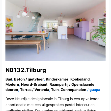
NB132.Tilburg
Bad
,
Beton / gietvloer
,
Kinderkamer
,
Kookeiland
,
Modern
,
Noord-Brabant
,
Raampartij / Openslaande
deuren
,
Terras / Veranda
,
Tuin
,
Zonnepanelen
/
guapa
Deze kleurrijke designlocatie in Tilburg is een opvallende
shootlocatie met een uitgesproken pastel interieur en
grafische styling. De woning combineert zachte tinten