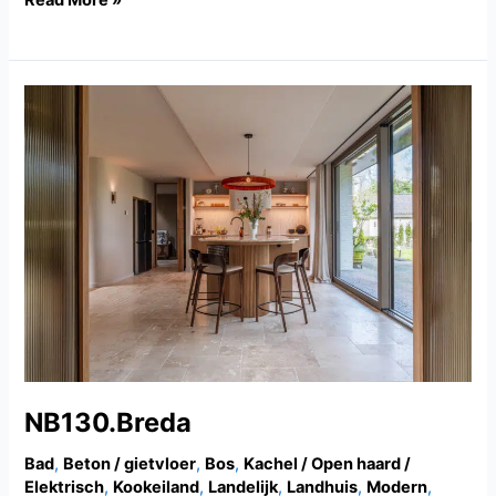
NB130.Breda
NB130.Breda
Bad
,
Beton / gietvloer
,
Bos
,
Kachel / Open haard /
Elektrisch
,
Kookeiland
,
Landelijk
,
Landhuis
,
Modern
,