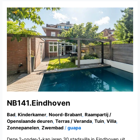
NB141.Eindhoven
NB141.Eindhoven
Bad
,
Kinderkamer
,
Noord-Brabant
,
Raampartij /
Openslaande deuren
,
Terras / Veranda
,
Tuin
,
Villa
,
Zonnepanelen
,
Zwembad
/
guapa
Deze 2-onder-1-kap jaren 30 stadsvilla in Eindhoven uit