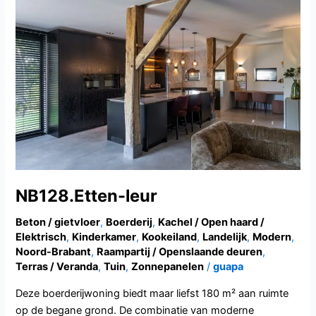
leur
NB128.Etten-leur
Beton / gietvloer
,
Boerderij
,
Kachel / Open haard /
Elektrisch
,
Kinderkamer
,
Kookeiland
,
Landelijk
,
Modern
,
Noord-Brabant
,
Raampartij / Openslaande deuren
,
Terras / Veranda
,
Tuin
,
Zonnepanelen
/
guapa
Deze boerderijwoning biedt maar liefst 180 m² aan ruimte
op de begane grond. De combinatie van moderne