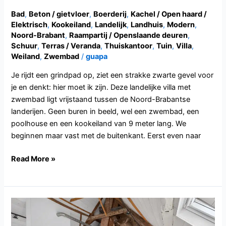
Bad
,
Beton / gietvloer
,
Boerderij
,
Kachel / Open haard /
Elektrisch
,
Kookeiland
,
Landelijk
,
Landhuis
,
Modern
,
Noord-Brabant
,
Raampartij / Openslaande deuren
,
Schuur
,
Terras / Veranda
,
Thuiskantoor
,
Tuin
,
Villa
,
Weiland
,
Zwembad
/
guapa
Je rijdt een grindpad op, ziet een strakke zwarte gevel voor
je en denkt: hier moet ik zijn. Deze landelijke villa met
zwembad ligt vrijstaand tussen de Noord-Brabantse
landerijen. Geen buren in beeld, wel een zwembad, een
poolhouse en een kookeiland van 9 meter lang. We
beginnen maar vast met de buitenkant. Eerst even naar
Read More »
NB146.Andel