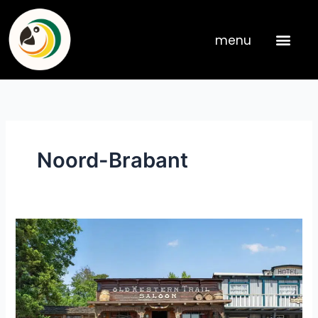
Skip
to
menu
content
Noord-Brabant
NB144.Tilburg