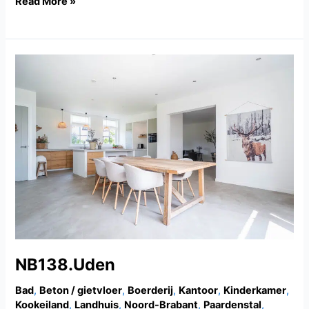
Read More »
NB138.Uden
NB138.Uden
Bad
,
Beton / gietvloer
,
Boerderij
,
Kantoor
,
Kinderkamer
,
Kookeiland
,
Landhuis
,
Noord-Brabant
,
Paardenstal
,