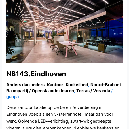
NB143.Eindhoven
NB143.Eindhoven
Anders dan anders
,
Kantoor
,
Kookeiland
,
Noord-Brabant
,
Raampartij / Openslaande deuren
,
Terras / Veranda
/
guapa
Deze kantoor locatie op de 6e en 7e verdieping in
Eindhoven voelt als een 5-sterrenhotel, maar dan voor
werk. Golvende LED-verlichting, zwart-wit gestreepte
vloeren, turquoise lampenkappen, diepblauwe keukens en