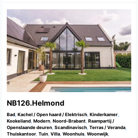
NB126.Helmond
NB126.Helmond
Bad
,
Kachel / Open haard / Elektrisch
,
Kinderkamer
,
Kookeiland
,
Modern
,
Noord-Brabant
,
Raampartij /
Openslaande deuren
,
Scandinavisch
,
Terras / Veranda
,
Thuiskantoor
,
Tuin
,
Villa
,
Woonhuis
,
Woonwijk
,