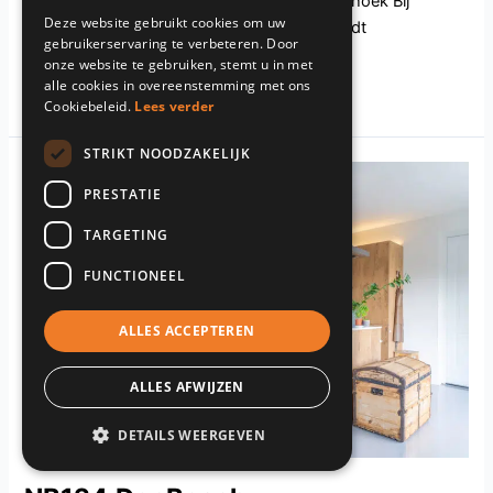
geven. Ruimtelijke U-vormige keuken en eethoek Bij
Deze website gebruikt cookies om uw
binnenkomst betreed je een ruime hal die leidt
gebruikerservaring te verbeteren. Door
onze website te gebruiken, stemt u in met
Read More »
alle cookies in overeenstemming met ons
Cookiebeleid.
Lees verder
STRIKT NOODZAKELIJK
NB124.DenBosch
PRESTATIE
TARGETING
FUNCTIONEEL
ALLES ACCEPTEREN
ALLES AFWIJZEN
DETAILS WEERGEVEN