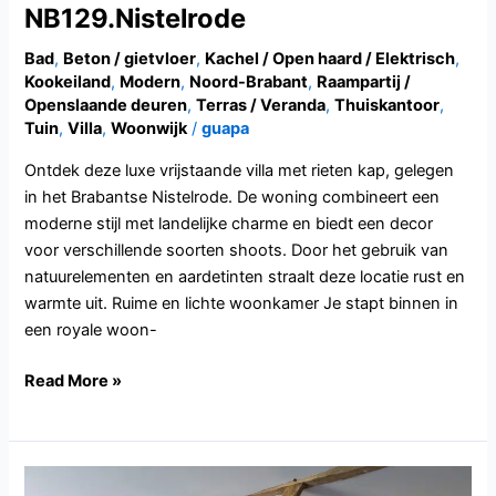
NB129.Nistelrode
Bad
,
Beton / gietvloer
,
Kachel / Open haard / Elektrisch
,
Kookeiland
,
Modern
,
Noord-Brabant
,
Raampartij /
Openslaande deuren
,
Terras / Veranda
,
Thuiskantoor
,
Tuin
,
Villa
,
Woonwijk
/
guapa
Ontdek deze luxe vrijstaande villa met rieten kap, gelegen
in het Brabantse Nistelrode. De woning combineert een
moderne stijl met landelijke charme en biedt een decor
voor verschillende soorten shoots. Door het gebruik van
natuurelementen en aardetinten straalt deze locatie rust en
warmte uit. Ruime en lichte woonkamer Je stapt binnen in
een royale woon-
Read More »
NB128.Etten-