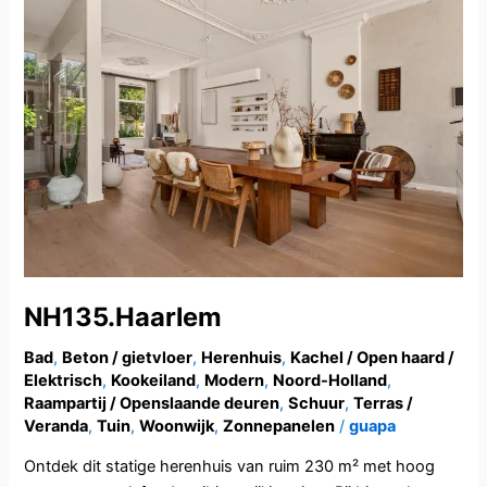
NH135.Haarlem
Bad
,
Beton / gietvloer
,
Herenhuis
,
Kachel / Open haard /
Elektrisch
,
Kookeiland
,
Modern
,
Noord-Holland
,
Raampartij / Openslaande deuren
,
Schuur
,
Terras /
Veranda
,
Tuin
,
Woonwijk
,
Zonnepanelen
/
guapa
Ontdek dit statige herenhuis van ruim 230 m² met hoog