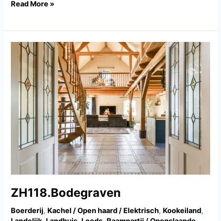
Read More »
ZH118.Bodegraven
ZH118.Bodegraven
Boerderij
,
Kachel / Open haard / Elektrisch
,
Kookeiland
,