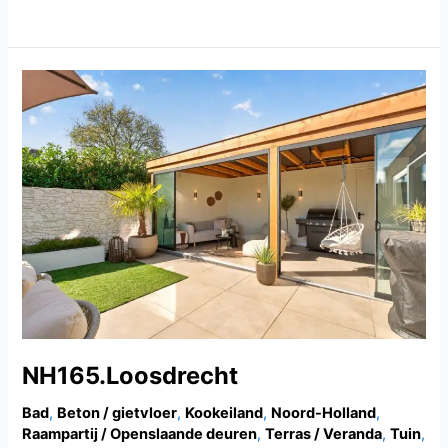
NH165.Loosdrecht
NH165.Loosdrecht
Bad
,
Beton / gietvloer
,
Kookeiland
,
Noord-Holland
,
Raampartij / Openslaande deuren
,
Terras / Veranda
,
Tuin
,