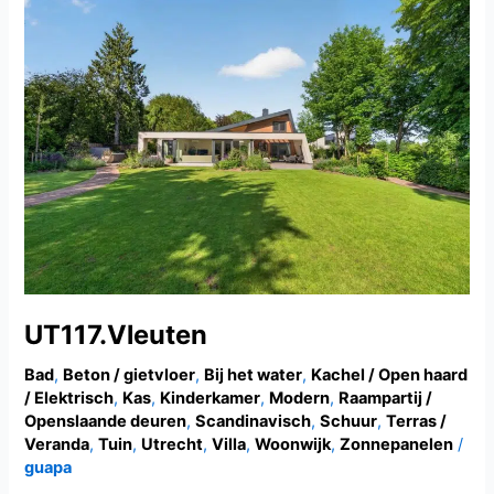
UT117.Vleuten
UT117.Vleuten
Bad
,
Beton / gietvloer
,
Bij het water
,
Kachel / Open haard
/ Elektrisch
,
Kas
,
Kinderkamer
,
Modern
,
Raampartij /
Openslaande deuren
,
Scandinavisch
,
Schuur
,
Terras /
Veranda
,
Tuin
,
Utrecht
,
Villa
,
Woonwijk
,
Zonnepanelen
/
guapa