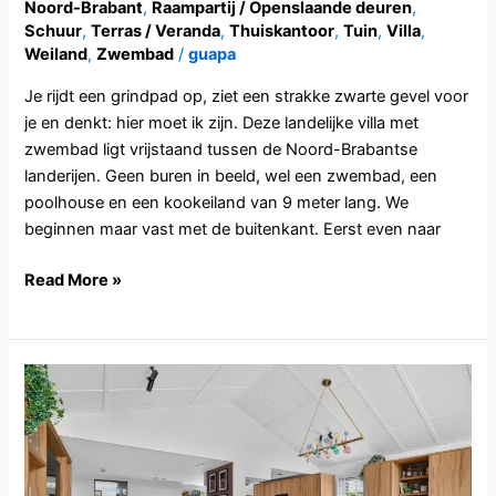
Noord-Brabant
,
Raampartij / Openslaande deuren
,
Schuur
,
Terras / Veranda
,
Thuiskantoor
,
Tuin
,
Villa
,
Weiland
,
Zwembad
/
guapa
Je rijdt een grindpad op, ziet een strakke zwarte gevel voor
je en denkt: hier moet ik zijn. Deze landelijke villa met
zwembad ligt vrijstaand tussen de Noord-Brabantse
landerijen. Geen buren in beeld, wel een zwembad, een
poolhouse en een kookeiland van 9 meter lang. We
beginnen maar vast met de buitenkant. Eerst even naar
Read More »
NH166.ZuidScharwoude