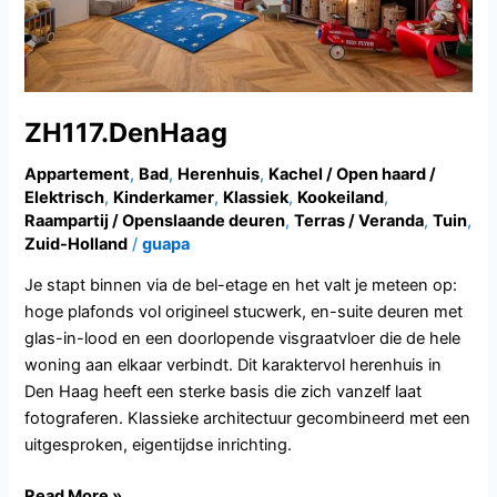
ZH117.DenHaag
Appartement
,
Bad
,
Herenhuis
,
Kachel / Open haard /
Elektrisch
,
Kinderkamer
,
Klassiek
,
Kookeiland
,
Raampartij / Openslaande deuren
,
Terras / Veranda
,
Tuin
,
Zuid-Holland
/
guapa
Je stapt binnen via de bel-etage en het valt je meteen op:
hoge plafonds vol origineel stucwerk, en-suite deuren met
glas-in-lood en een doorlopende visgraatvloer die de hele
woning aan elkaar verbindt. Dit karaktervol herenhuis in
Den Haag heeft een sterke basis die zich vanzelf laat
fotograferen. Klassieke architectuur gecombineerd met een
uitgesproken, eigentijdse inrichting.
Read More »