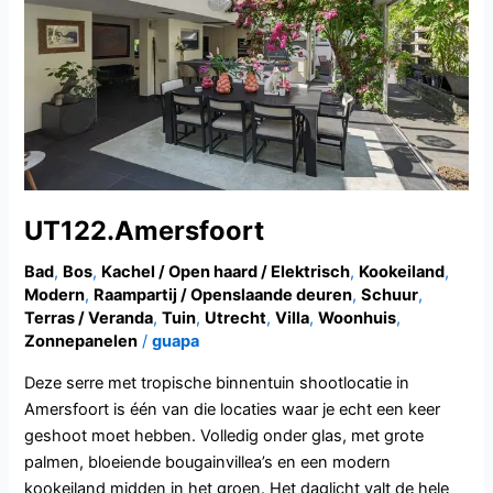
UT122.Amersfoort
Bad
,
Bos
,
Kachel / Open haard / Elektrisch
,
Kookeiland
,
Modern
,
Raampartij / Openslaande deuren
,
Schuur
,
Terras / Veranda
,
Tuin
,
Utrecht
,
Villa
,
Woonhuis
,
Zonnepanelen
/
guapa
Deze serre met tropische binnentuin shootlocatie in
Amersfoort is één van die locaties waar je echt een keer
geshoot moet hebben. Volledig onder glas, met grote
palmen, bloeiende bougainvillea’s en een modern
kookeiland midden in het groen. Het daglicht valt de hele