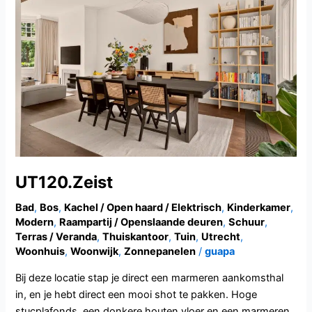
UT120.Zeist
Bad
,
Bos
,
Kachel / Open haard / Elektrisch
,
Kinderkamer
,
Modern
,
Raampartij / Openslaande deuren
,
Schuur
,
Terras / Veranda
,
Thuiskantoor
,
Tuin
,
Utrecht
,
Woonhuis
,
Woonwijk
,
Zonnepanelen
/
guapa
Bij deze locatie stap je direct een marmeren aankomsthal
in, en je hebt direct een mooi shot te pakken. Hoge
stucplafonds, een donkere houten vloer en een marmeren