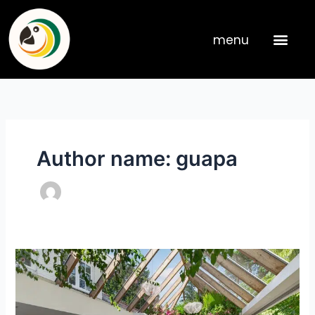
Skip
to
menu
content
Author name: guapa
UT122.Amersfoort