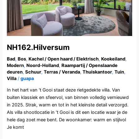
NH162.Hilversum
Bad
,
Bos
,
Kachel / Open haard / Elektrisch
,
Kookeiland
,
Modern
,
Noord-Holland
,
Raampartij / Openslaande
deuren
,
Schuur
,
Terras / Veranda
,
Thuiskantoor
,
Tuin
,
Villa
/
guapa
In het hart van ‘t Gooi staat deze rietgedekte villa. Van
buiten klassiek en sfeervol, van binnen volledig vernieuwd
in 2025. Strak, warm en tot in het kleinste detail verzorgd.
Als villa shootlocatie in ‘t Gooi is dit een locatie waar je de
hele dag zoet mee bent. De woonkamer: warm en stijlvol
Je komt