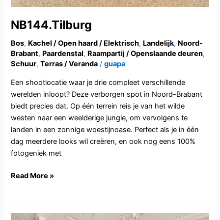
NB144.Tilburg
Bos
,
Kachel / Open haard / Elektrisch
,
Landelijk
,
Noord-
Brabant
,
Paardenstal
,
Raampartij / Openslaande deuren
,
Schuur
,
Terras / Veranda
/
guapa
Een shootlocatie waar je drie compleet verschillende
werelden inloopt? Deze verborgen spot in Noord-Brabant
biedt precies dat. Op één terrein reis je van het wilde
westen naar een weelderige jungle, om vervolgens te
landen in een zonnige woestijnoase. Perfect als je in één
dag meerdere looks wil creëren, en ook nog eens 100%
fotogeniek met
Read More »
NH135.Haarlem