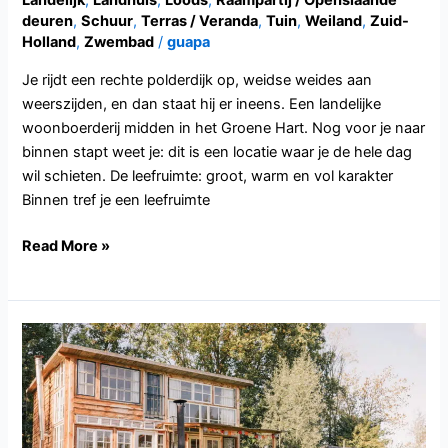
Landelijk
,
Landhuis
,
Loods
,
Raampartij / Openslaande
deuren
,
Schuur
,
Terras / Veranda
,
Tuin
,
Weiland
,
Zuid-
Holland
,
Zwembad
/
guapa
Je rijdt een rechte polderdijk op, weidse weides aan
weerszijden, en dan staat hij er ineens. Een landelijke
woonboerderij midden in het Groene Hart. Nog voor je naar
binnen stapt weet je: dit is een locatie waar je de hele dag
wil schieten. De leefruimte: groot, warm en vol karakter
Binnen tref je een leefruimte
Read More »
GD128.Maasbommel