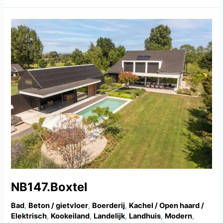
NB147.Boxtel
NB147.Boxtel
Bad
,
Beton / gietvloer
,
Boerderij
,
Kachel / Open haard /
Elektrisch
,
Kookeiland
,
Landelijk
,
Landhuis
,
Modern
,