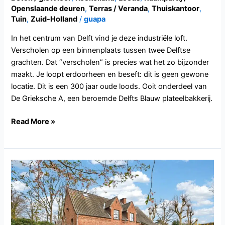
Openslaande deuren
,
Terras / Veranda
,
Thuiskantoor
,
Tuin
,
Zuid-Holland
/
guapa
In het centrum van Delft vind je deze industriële loft.
Verscholen op een binnenplaats tussen twee Delftse
grachten. Dat “verscholen” is precies wat het zo bijzonder
maakt. Je loopt erdoorheen en beseft: dit is geen gewone
locatie. Dit is een 300 jaar oude loods. Ooit onderdeel van
De Grieksche A, een beroemde Delfts Blauw plateelbakkerij.
Read More »
BE-
AN106.Brasschaat