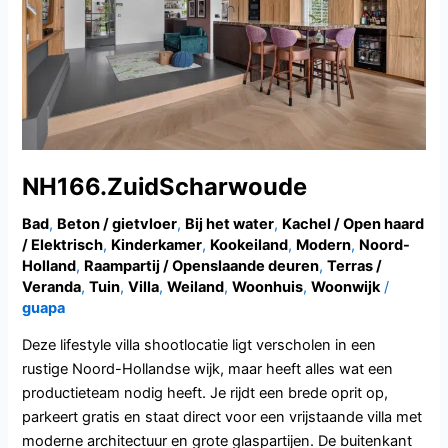
NH166.ZuidScharwoude
Bad
,
Beton / gietvloer
,
Bij het water
,
Kachel / Open haard
/ Elektrisch
,
Kinderkamer
,
Kookeiland
,
Modern
,
Noord-
Holland
,
Raampartij / Openslaande deuren
,
Terras /
Veranda
,
Tuin
,
Villa
,
Weiland
,
Woonhuis
,
Woonwijk
/
guapa
Deze lifestyle villa shootlocatie ligt verscholen in een
rustige Noord-Hollandse wijk, maar heeft alles wat een
productieteam nodig heeft. Je rijdt een brede oprit op,
parkeert gratis en staat direct voor een vrijstaande villa met
moderne architectuur en grote glaspartijen. De buitenkant