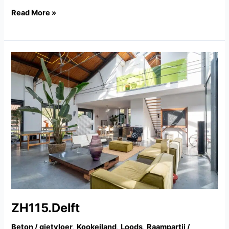
Read More »
ZH115.Delft
ZH115.Delft
Beton / gietvloer
,
Kookeiland
,
Loods
,
Raampartij /