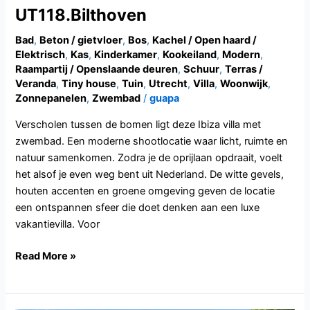
UT118.Bilthoven
Bad
,
Beton / gietvloer
,
Bos
,
Kachel / Open haard /
Elektrisch
,
Kas
,
Kinderkamer
,
Kookeiland
,
Modern
,
Raampartij / Openslaande deuren
,
Schuur
,
Terras /
Veranda
,
Tiny house
,
Tuin
,
Utrecht
,
Villa
,
Woonwijk
,
Zonnepanelen
,
Zwembad
/
guapa
Verscholen tussen de bomen ligt deze Ibiza villa met
zwembad. Een moderne shootlocatie waar licht, ruimte en
natuur samenkomen. Zodra je de oprijlaan opdraait, voelt
het alsof je even weg bent uit Nederland. De witte gevels,
houten accenten en groene omgeving geven de locatie
een ontspannen sfeer die doet denken aan een luxe
vakantievilla. Voor
Read More »