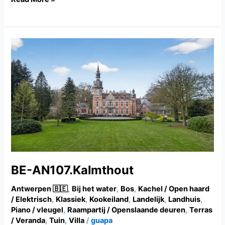
BE-
AN107.Kalmthout
BE-AN107.Kalmthout
Antwerpen 🇧🇪
,
Bij het water
,
Bos
,
Kachel / Open haard
/ Elektrisch
,
Klassiek
,
Kookeiland
,
Landelijk
,
Landhuis
,
Piano / vleugel
,
Raampartij / Openslaande deuren
,
Terras
/ Veranda
,
Tuin
,
Villa
/
guapa