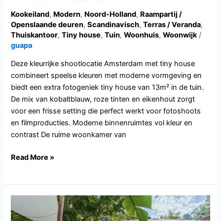
Kookeiland
,
Modern
,
Noord-Holland
,
Raampartij /
Openslaande deuren
,
Scandinavisch
,
Terras / Veranda
,
Thuiskantoor
,
Tiny house
,
Tuin
,
Woonhuis
,
Woonwijk
/
guapa
Deze kleurrijke shootlocatie Amsterdam met tiny house
combineert speelse kleuren met moderne vormgeving en
biedt een extra fotogeniek tiny house van 13m² in de tuin.
De mix van kobaltblauw, roze tinten en eikenhout zorgt
voor een frisse setting die perfect werkt voor fotoshoots
en filmproducties. Moderne binnenruimtes vol kleur en
contrast De ruime woonkamer van
Read More »
NH154.Amsterdam