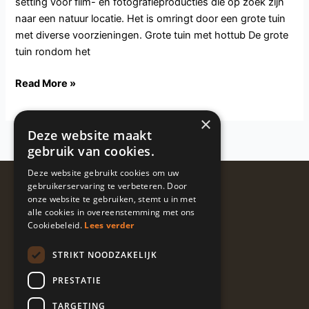
setting voor film- en fotografieproducties die op zoek zijn
naar een natuur locatie. Het is omringt door een grote tuin
met diverse voorzieningen. Grote tuin met hottub De grote
tuin rondom het
Read More »
×
Deze website maakt
gebruik van cookies.
Deze website gebruikt cookies om uw
Volg ons
gebruikerservaring te verbeteren. Door
onze website te gebruiken, stemt u in met
@guapalocaties
alle cookies in overeenstemming met ons
Cookiebeleid.
Lees verder
STRIKT NOODZAKELIJK
I
L
E
n
i
n
PRESTATIE
s
n
v
t
k
e
TARGETING