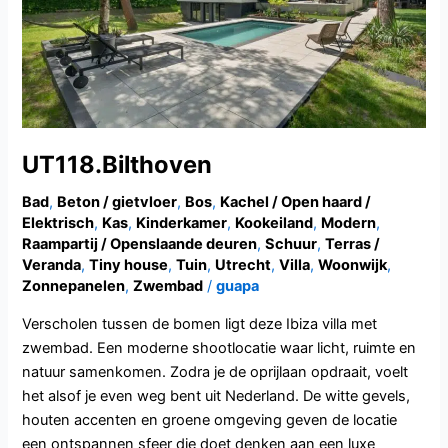
UT118.Bilthoven
Bad
,
Beton / gietvloer
,
Bos
,
Kachel / Open haard /
Elektrisch
,
Kas
,
Kinderkamer
,
Kookeiland
,
Modern
,
Raampartij / Openslaande deuren
,
Schuur
,
Terras /
Veranda
,
Tiny house
,
Tuin
,
Utrecht
,
Villa
,
Woonwijk
,
Zonnepanelen
,
Zwembad
/
guapa
Verscholen tussen de bomen ligt deze Ibiza villa met
zwembad. Een moderne shootlocatie waar licht, ruimte en
natuur samenkomen. Zodra je de oprijlaan opdraait, voelt
het alsof je even weg bent uit Nederland. De witte gevels,
houten accenten en groene omgeving geven de locatie
een ontspannen sfeer die doet denken aan een luxe