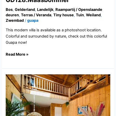
Bos
,
Gelderland
,
Landelijk
,
Raampartij / Openslaande
deuren
,
Terras / Veranda
,
Tiny house
,
Tuin
,
Weiland
,
Zwembad
/
guapa
This modern villa is available as a photoshoot location.
Colorful and surrounded by nature, check out this colorful
Guapa now!
Read More »
NH159.Laren