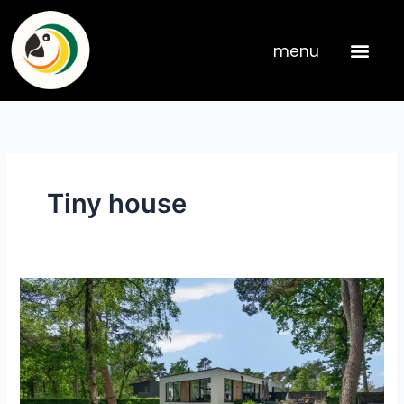
Skip
to
menu
content
Tiny house
UT118.Bilthoven